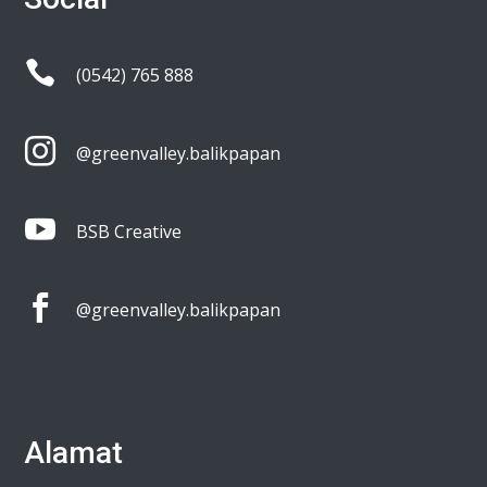

(0542) 765 888

@greenvalley.balikpapan

BSB Creative

@greenvalley.balikpapan
Alamat