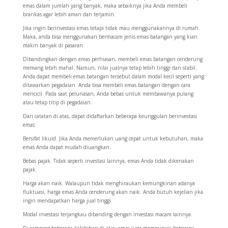
emas dalam jumlah yang banyak, maka sebaiknya jika Anda membeli
brankas agar lebih aman dan terjamin.
Jika ingin berinvestasi emas tetapi tidak mau menggunakannya di rumah.
Maka, anda bisa menggunakan bermacam jenis emas batangan yang kian
makin banyak di pasaran.
Dibandingkan dengan emas perhiasan, membeli emas batangan cenderung
memang lebih mahal. Namun, nilai jualnya tetap lebih tinggi dan stabil.
Anda dapat membeli emas batangan tersebut dalam modal kecil seperti yang
ditawarkan pegadaian. Anda bisa membeli emas batangan dengan cara
mencicil. Pada saat pelunasan, Anda bebas untuk membawanya pulang
atau tetap titip di pegadaian.
Dari catatan di atas, dapat didaftarkan beberapa keunggulan berinvestasi
emas:
Bersifat likuid. Jika Anda memerlukan uang cepat untuk kebutuhan, maka
emas Anda dapat mudah diuangkan.
Bebas pajak. Tidak seperti investasi lainnya, emas Anda tidak dikenakan
pajak.
Harga akan naik. Walaupun tidak menghiraukan kemungkinan adanya
fluktuasi, harga emas Anda cenderung akan naik. Anda butuh kejelian jika
ingin mendapatkan harga jual tinggi.
Modal investasi terjangkau dibanding dengan investasi macam lainnya.
Di samping beberapa kelebihan di atas, emas juga mempunyai beberapa