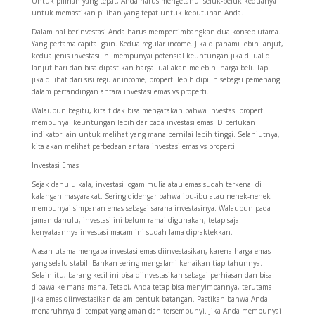
Untuk pilihan yang tepat, Anda harus mengetahui seluk-beluk keduanya
untuk memastikan pilihan yang tepat untuk kebutuhan Anda.
Dalam hal berinvestasi Anda harus mempertimbangkan dua konsep utama.
Yang pertama capital gain. Kedua regular income. Jika dipahami lebih lanjut,
kedua jenis investasi ini mempunyai potensial keuntungan jika dijual di
lanjut hari dan bisa dipastikan harga jual akan melebihi harga beli. Tapi
jika dilihat dari sisi regular income, properti lebih dipilih sebagai pemenang
dalam pertandingan antara investasi emas vs properti.
Walaupun begitu, kita tidak bisa mengatakan bahwa investasi properti
mempunyai keuntungan lebih daripada investasi emas. Diperlukan
indikator lain untuk melihat yang mana bernilai lebih tinggi. Selanjutnya,
kita akan melihat perbedaan antara investasi emas vs properti.
Investasi Emas
Sejak dahulu kala, investasi logam mulia atau emas sudah terkenal di
kalangan masyarakat. Sering didengar bahwa ibu-ibu atau nenek-nenek
mempunyai simpanan emas sebagai sarana investasinya. Walaupun pada
jaman dahulu, investasi ini belum ramai digunakan, tetap saja
kenyataannya investasi macam ini sudah lama dipraktekkan.
Alasan utama mengapa investasi emas diinvestasikan, karena harga emas
yang selalu stabil. Bahkan sering mengalami kenaikan tiap tahunnya.
Selain itu, barang kecil ini bisa diinvestasikan sebagai perhiasan dan bisa
dibawa ke mana-mana. Tetapi, Anda tetap bisa menyimpannya, terutama
jika emas diinvestasikan dalam bentuk batangan. Pastikan bahwa Anda
menaruhnya di tempat yang aman dan tersembunyi. Jika Anda mempunyai