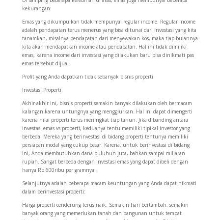
kekurangan:
Emas yang dikumpulkan tidak mempunyai regular income. Regular income
adalah pendapatan terus menerus yang bisa ditunai dari investasi yang kita
tanamkan, misalnya pendapatan dari menyewakan kos, maka tiap bulannya
kita akan mendapatkan income atau pendapatan. Hal ini tidak dimiliki
emas, karena income dari investasi yang dilakukan baru bisa dinikmati pas
emas tersebut dijual.
Profit yang Anda dapatkan tidak sebanyak bisnis properti.
Investasi Properti
Akhir-akhir ini, bisnis properti semakin banyak dilakukan oleh bermacam
kalangan karena untungnya yang menggiurkan. Hal ini dapat dimengerti
karena nilai properti terus meningkat tiap tahun. Jika dibanding antara
investasi emas vs properti, keduanya tentu memiliki tipikal investor yang
berbeda. Mereka yang berinvestasi di bidang properti tentunya memiliki
persiapan modal yang cukup besar. Karena, untuk berinvestasi di bidang
ini, Anda membutuhkan dana puluhun juta, bahkan sampai miliaran
rupiah. Sangat berbeda dengan investasi emas yang dapat dibeli dengan
hanya Rp 600ribu per gramnya.
Selanjutnya adalah beberapa macam keuntungan yang Anda dapat nikmati
dalam berinvestasi properti:
Harga properti cenderung terus naik. Semakin hari bertambah, semakin
banyak orang yang memerlukan tanah dan bangunan untuk tempat