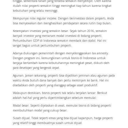
tinggal, sementara tanah yang tersedia semakin menyempit. Oleh karena
itulah nilai properti semakin tinggi meningkat tiap tahun karena tingkat
kebutuhan yang selalu meninggi.
Mempunyai nilai regular income. Dengan berinvestasi dalam properti, Anda
bisa menyewakan dan menghasilkan pendapatan secara rutin tiap bulan.
Kesempatan investasi yang semakin besar. Sejak tahun 2016, semakin
banyak investor yang menanam modal investasi di bidang properti.
Pertumbuhan GDP di Indonesia semakin membaik dan stabil. Hal ini
sangat bagus untuk pertumbuhan properti.
Adanya dukungan pemerintah dengan menyelenggarakan tax amnesty.
Dengan program ini, kemungkinan untuk bisnis di Indonesia untuk
berjaya bertambah karena kebutuhannya meningkat pesat, diikuti oleh
para developer yang bergerak cepat.
Agunan. Jaman sekarang, properti bisa dijadikan jaminan atau agunan pada
waktu Anda butuh dana banyak dan perlu meminjam ke bank. Hal ini
disebabkan oleh properti yang dianggap sebagai asset produktif.
Walaupun demikian, bisnis properti tak selalu berjalan lancar. Berikut
adalah hal-hal yang perlu dipertimbangkan sebelum memulai:
Modal besar. Seperti dijelaskan di awal, memulai bisnis di bidang properti
membutuhkan modal yang cukup besar.
Susah dijual. Tidak seperti emas yang bisa dijual kapanpun, harga properti
yang relatif tinggi membuatnya susah untuk dijual.