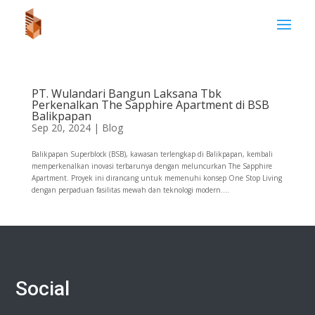
PT. Wulandari Bangun Laksana Tbk
Perkenalkan The Sapphire Apartment di BSB
Balikpapan
Sep 20, 2024
|
Blog
Balikpapan Superblock (BSB), kawasan terlengkap di Balikpapan, kembali
memperkenalkan inovasi terbarunya dengan meluncurkan The Sapphire
Apartment. Proyek ini dirancang untuk memenuhi konsep One Stop Living
dengan perpaduan fasilitas mewah dan teknologi modern....
Social