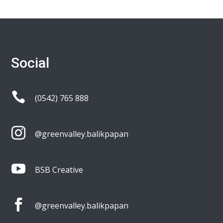
Social

(0542) 765 888

@greenvalley.balikpapan

BSB Creative

@greenvalley.balikpapan