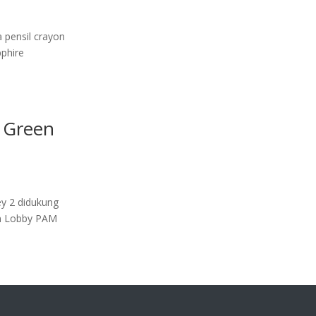
pensil crayon
pphire
n Green
ey 2 didukung
an Lobby PAM