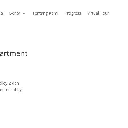
da
Berita
Tentang Kami
Progress
Virtual Tour
partment
lley 2 dan
 Depan Lobby