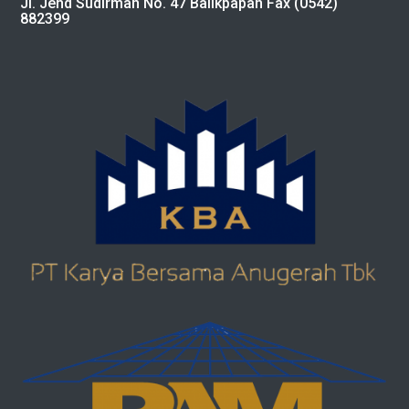
Jl. Jend Sudirman No. 47 Balikpapan Fax (0542)
882399