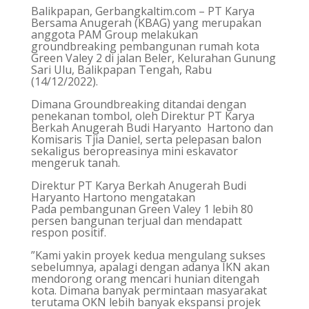
Balikpapan, Gerbangkaltim.com – PT Karya
Bersama Anugerah (KBAG) yang merupakan
anggota PAM Group melakukan
groundbreaking pembangunan rumah kota
Green Valey 2 di jalan Beler, Kelurahan Gunung
Sari Ulu, Balikpapan Tengah, Rabu
(14/12/2022).
Dimana Groundbreaking ditandai dengan
penekanan tombol, oleh Direktur PT Karya
Berkah Anugerah Budi Haryanto Hartono dan
Komisaris Tjia Daniel, serta pelepasan balon
sekaligus beropreasinya mini eskavator
mengeruk tanah.
Direktur PT Karya Berkah Anugerah Budi
Haryanto Hartono mengatakan
Pada pembangunan Green Valey 1 lebih 80
persen bangunan terjual dan mendapatt
respon positif.
”Kami yakin proyek kedua mengulang sukses
sebelumnya, apalagi dengan adanya IKN akan
mendorong orang mencari hunian ditengah
kota. Dimana banyak permintaan masyarakat
terutama OKN lebih banyak ekspansi projek